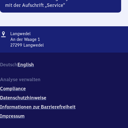
mit der Aufschrift „Service“
Adresse
Langwedel
Langwedel
An der Waage 1
27299
Langwedel
Langwedel,
An
der
Deutsch
English
Waage
1,
2
Analyse verwalten
7
Compliance
2
9
Datenschutzhinweise
9
Informationen zur Barrierefreiheit
Langwedel
Impressum