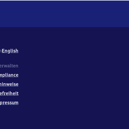
h
English
erwalten
mpliance
hinweise
efreiheit
pressum