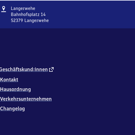
Adresse
Langerwehe
Langerwehe
Bahnhofsplatz 14
52379
Langerwehe
Langerwehe,
Bahnhofsplatz
14,
5
2
3
7
9
externer
Geschäftskund:innen
Langerwehe
Link
Kontakt
Hausordnung
Verkehrsunternehmen
Changelog