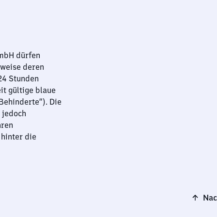
GmbH dürfen
sweise deren
 24 Stunden
it gültige blaue
ehinderte“). Die
 jedoch
hren
hinter die
Nac