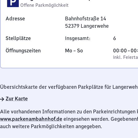
Offene Parkmöglichkeit
Adresse
Bahnhofstraße 14
52379
Langerwehe
Bahnhofstraße
Stellplätze
insgesamt
:
6
14,
5
Montag
,
Von
Öffnungszeiten
Mo
–
So
00:00
–
00
2
bis
inkl. Feiertage
0
inkl. Feiert
3
Sonntag
Uhr
7
bis
9
0
Langerwehe
Übersichtskarte der verfügbaren Parkplätze für Langerweh
Uhr
Zur Karte
Alle vorhandenen Informationen zu den Parkeinrichtungen 
www.parkenambahnhof.de
eingesehen werden. Gegebenenfa
auch weitere Parkmöglichkeiten angegeben.