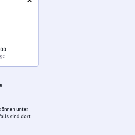
:00
age
e
können unter
lls sind dort