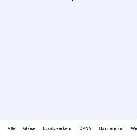
Wird
geladen…
Alle
Gleise
Ersatzverkehr
ÖPNV
Barrierefrei
We