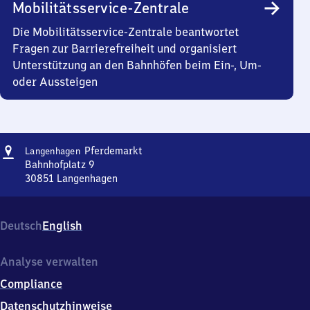
Mobilitätsservice-Zentrale
Die Mobilitätsservice-Zentrale beantwortet
Fragen zur Barrierefreiheit und organisiert
Unterstützung an den Bahnhöfen beim Ein-, Um-
oder Aussteigen
Adresse
Langenhagen
Pferdemarkt
Langenhagen
Pferdemarkt
Bahnhofplatz 9
30851
Langenhagen
Langenhagen
Pferdemarkt,
Bahnhofplatz
Deutsch
English
9,
3
0
Analyse verwalten
8
Compliance
5
1
Datenschutzhinweise