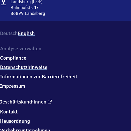
Adresse
Landsberg
Landsberg
(Lech)
(Lech)
Bahnhofstr. 17
86899
Landsberg
Landsberg
(Lech),
Bahnhofstr.
Deutsch
English
17,
8
6
Analyse verwalten
8
Compliance
9
9
Datenschutzhinweise
Landsberg
Informationen zur Barrierefreiheit
Impressum
externer
Geschäftskund:innen
Link
Kontakt
Hausordnung
Verkehrsunternehmen