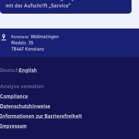
mit der Aufschrift „Service“
Adresse
Konstanz-
Wollmatingen
Konstanz
Wollmatingen
Riedstr. 35
78467
Konstanz
Konstanz-
Wollmatingen,
Riedstr.
Deutsch
English
35,
7
8
Analyse verwalten
4
Compliance
6
7
Datenschutzhinweise
Konstanz
Informationen zur Barrierefreiheit
Impressum