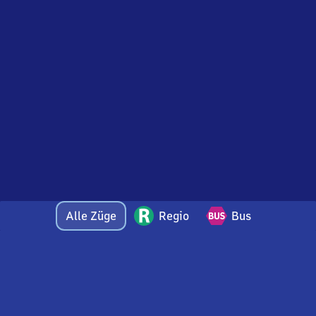
Alle Züge
Regio
Bus
Bei Fragen oder Feedback zu dieser Abfahrtstafel
wenden Sie sich gerne per E-Mail an