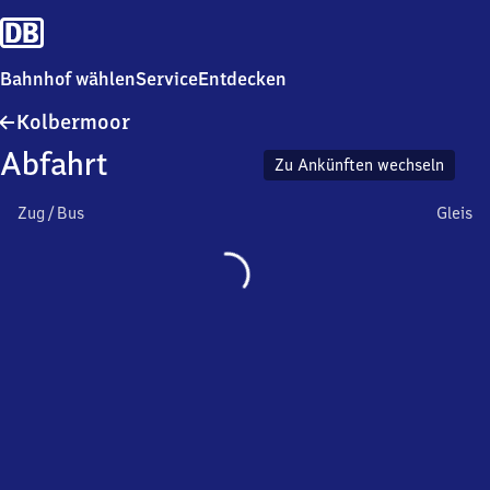
Bahnhof wählen
Service
Entdecken
Kolbermoor
Kolbermoor
Abfahrt
Zu Ankünften wechseln
Zug / Bus
Gleis
Wird
geladen…