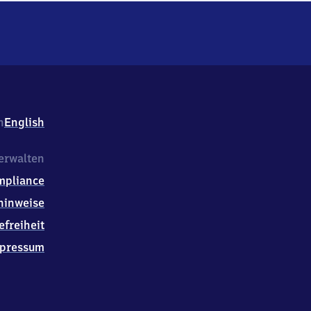
h
English
erwalten
mpliance
hinweise
efreiheit
pressum