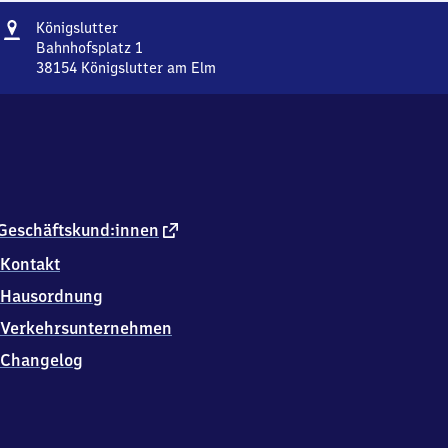
Adresse
Königslutter
Königslutter
Bahnhofsplatz 1
38154
Königslutter am Elm
Königslutter,
Bahnhofsplatz
1,
3
8
1
5
4
externer
Geschäftskund:innen
Königslutter
Link
Kontakt
am
Elm
Hausordnung
Verkehrsunternehmen
Changelog