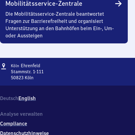
Mobilitätsservice-Zentrale
Die Mobilitätsservice-Zentrale beantwortet
Fragen zur Barrierefreiheit und organisiert
Unterstützung an den Bahnhöfen beim Ein-, Um-
oder Aussteigen
Adresse
Köln-
Ehrenfeld
Köln
Ehrenfeld
Stammstr. 1-111
50823
Köln
Köln-
Ehrenfeld,
Stammstr.
Deutsch
English
1-
111,
5
Analyse verwalten
0
Compliance
8
2
Datenschutzhinweise