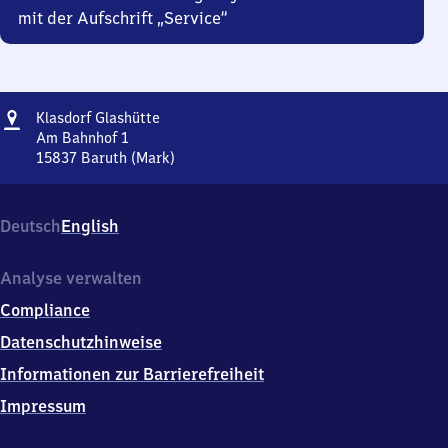
mit der Aufschrift „Service“
Adresse
Klasdorf
Klasdorf Glashütte
Glashütte
Am Bahnhof 1
15837
Baruth (Mark)
Klasdorf
Glashütte,
Am
Deutsch
English
Bahnhof
1,
1
Analyse verwalten
5
Compliance
8
3
Datenschutzhinweise
7
Informationen zur Barrierefreiheit
Baruth
(Mark)
Impressum