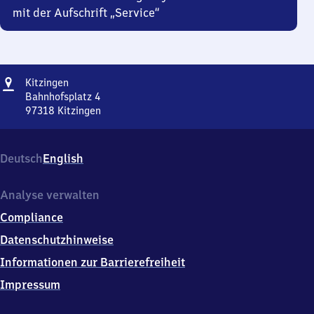
mit der Aufschrift „Service“
Adresse
Kitzingen
Kitzingen
Bahnhofsplatz 4
97318
Kitzingen
Kitzingen,
Bahnhofsplatz
4,
Deutsch
English
9
7
3
Analyse verwalten
1
Compliance
8
Kitzingen
Datenschutzhinweise
Informationen zur Barrierefreiheit
Impressum