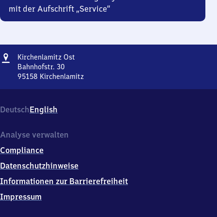
mit der Aufschrift „Service“
Adresse
Kirchenlamitz
Kirchenlamitz Ost
Ost
Bahnhofstr. 30
95158
Kirchenlamitz
Kirchenlamitz
Ost,
Bahnhofstr.
Deutsch
English
30,
9
5
Analyse verwalten
1
Compliance
5
8
Datenschutzhinweise
Kirchenlamitz
Informationen zur Barrierefreiheit
Impressum