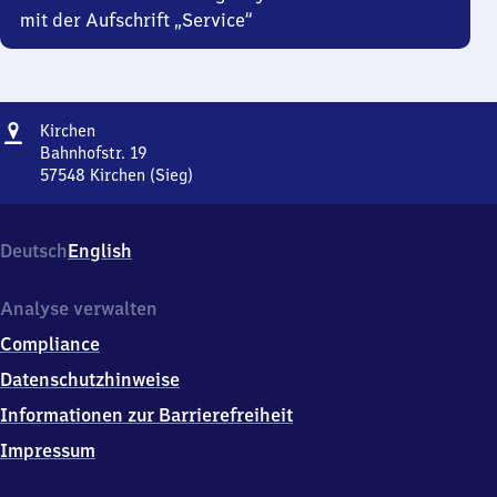
mit der Aufschrift „Service“
Adresse
Kirchen
Kirchen
Bahnhofstr. 19
57548
Kirchen (Sieg)
Kirchen,
Bahnhofstr.
19,
Deutsch
English
5
7
5
Analyse verwalten
4
Compliance
8
Kirchen
Datenschutzhinweise
(Sieg)
Informationen zur Barrierefreiheit
Impressum