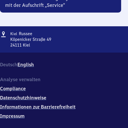
mit der Aufschrift „Service“
Adresse
Kiel-
Russee
Kiel
Russee
Köpenicker Straße 49
24111
Kiel
Kiel-
Russee,
Köpenicker
Deutsch
English
Straße
49,
2
Analyse verwalten
4
Compliance
1
1
Datenschutzhinweise
1
Informationen zur Barrierefreiheit
Kiel
Impressum