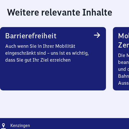
Weitere relevante Inhalte
Barrierefreiheit
Mob
Zen
Auch wenn Sie in Ihrer Mobilität
eingeschränkt sind – uns ist es wichtig,
Die 
dass Sie gut Ihr Ziel erreichen
bean
und 
Bahn
Auss
Adresse
Kenzingen
Kenzingen