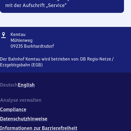
mit der Aufschrift „Service“
Adresse
Kemtau
Kemtau
Mühlenweg
09235
Burkhardtsdorf
Kemtau,
Mühlenweg,
Der Bahnhof Kemtau wird betrieben von:
DB Regio-Netze
/
0
Erzgebirgsbahn (EGB)
9
2
3
Deutsch
English
5
Burkhardtsdorf
Analyse verwalten
Compliance
Datenschutzhinweise
Informationen zur Barrierefreiheit