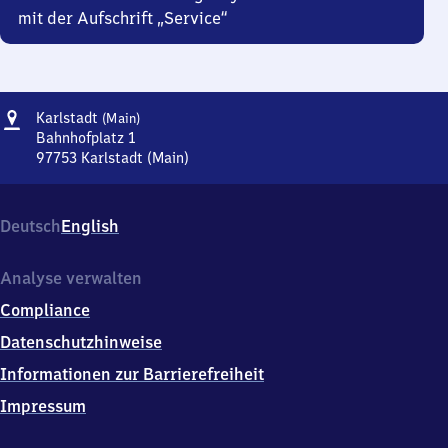
mit der Aufschrift „Service“
Adresse
Karlstadt
Karlstadt
(Main)
(Main)
Bahnhofplatz 1
97753
Karlstadt (Main)
Karlstadt
(Main),
Bahnhofplatz
Deutsch
English
1,
9
7
Analyse verwalten
7
Compliance
5
3
Datenschutzhinweise
Karlstadt
Informationen zur Barrierefreiheit
(Main)
Impressum