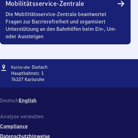
Mobilitätsservice-Zentrale
Die Mobilitätsservice-Zentrale beantwortet
Fragen zur Barrierefreiheit und organisiert
Unterstützung an den Bahnhöfen beim Ein-, Um-
oder Aussteigen
Adresse
Karlsruhe-
Durlach
Karlsruhe
Durlach
Hauptbahnstr. 1
76227
Karlsruhe
Karlsruhe-
Durlach,
Hauptbahnstr.
Deutsch
English
1,
7
6
Analyse verwalten
2
Compliance
2
7
Datenschutzhinweise