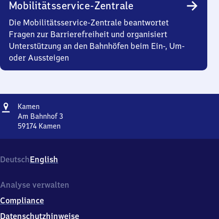
Mobilitätsservice-Zentrale
Die Mobilitätsservice-Zentrale beantwortet
Fragen zur Barrierefreiheit und organisiert
Unterstützung an den Bahnhöfen beim Ein-, Um-
oder Aussteigen
Adresse
Kamen
Kamen
Am Bahnhof 3
59174
Kamen
Kamen,
Am
Bahnhof
Deutsch
English
3,
5
9
Analyse verwalten
1
Compliance
7
4
Datenschutzhinweise