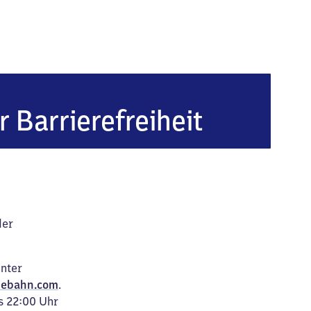
lautern West
r Barrierefreiheit
der
unter
ebahn.com
.
s 22:00 Uhr