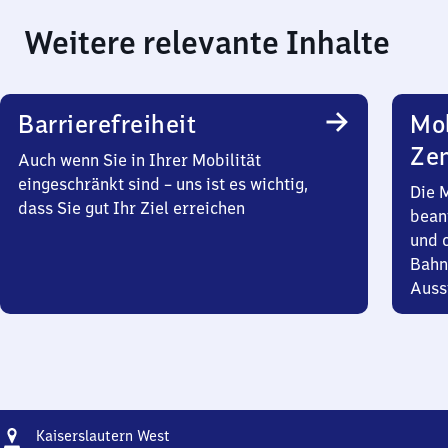
Weitere relevante Inhalte
Barrierefreiheit
Mob
Zen
Auch wenn Sie in Ihrer Mobilität
eingeschränkt sind – uns ist es wichtig,
Die 
dass Sie gut Ihr Ziel erreichen
bean
und 
Bahn
Auss
Adresse
Kaiserslautern
Kaiserslautern West