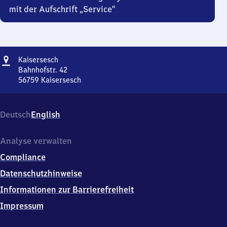
mit der Aufschrift „Service“
Adresse
Kaisersesch
Kaisersesch
Bahnhofstr. 42
56759
Kaisersesch
Kaisersesch,
Bahnhofstr.
42,
Deutsch
English
5
6
7
Analyse verwalten
5
Compliance
9
Kaisersesch
Datenschutzhinweise
Informationen zur Barrierefreiheit
Impressum