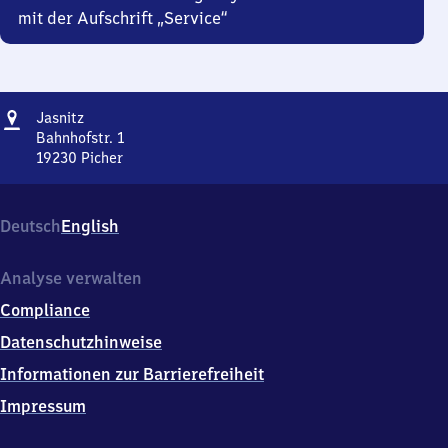
mit der Aufschrift „Service“
Adresse
Jasnitz
Jasnitz
Bahnhofstr. 1
19230
Picher
Jasnitz,
Bahnhofstr.
1,
Deutsch
English
1
9
2
Analyse verwalten
3
Compliance
0
Picher
Datenschutzhinweise
Informationen zur Barrierefreiheit
Impressum