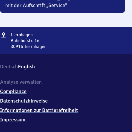
mit der Aufschrift „Service“
Adresse
Isernhagen
Isernhagen
Bahnhofstr. 16
30916
Isernhagen
Isernhagen,
Bahnhofstr.
16,
Deutsch
English
3
0
9
Analyse verwalten
1
Compliance
6
Isernhagen
Datenschutzhinweise
Informationen zur Barrierefreiheit
Impressum