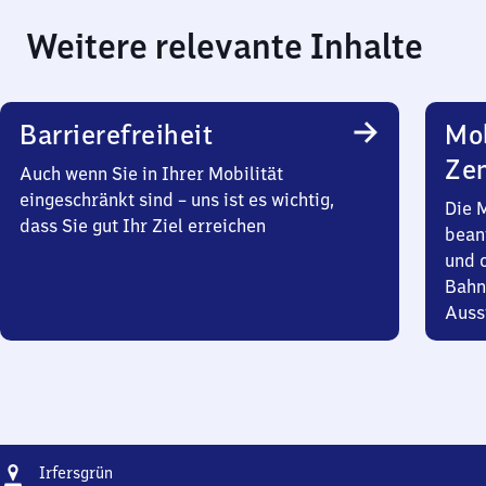
Weitere relevante Inhalte
Barrierefreiheit
Mob
Zen
Auch wenn Sie in Ihrer Mobilität
eingeschränkt sind – uns ist es wichtig,
Die 
dass Sie gut Ihr Ziel erreichen
bean
und 
Bahn
Auss
Adresse
Irfersgrün
Irfersgrün