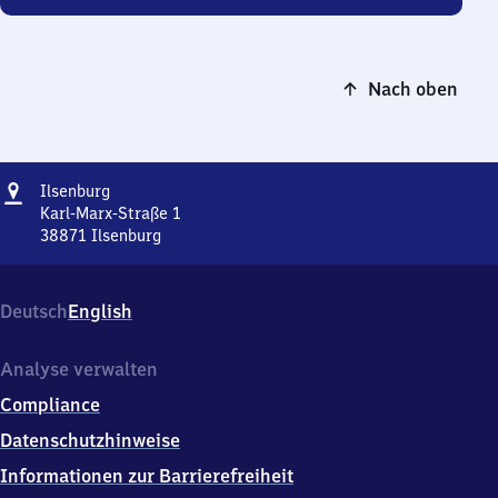
Nach oben
Adresse
Ilsenburg
Ilsenburg
Karl-Marx-Straße 1
38871
Ilsenburg
Ilsenburg,
Karl-
Marx-
Deutsch
English
Straße
1,
3
Analyse verwalten
8
Compliance
8
7
Datenschutzhinweise
1
Informationen zur Barrierefreiheit
Ilsenburg