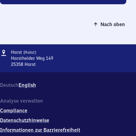
Nach oben
Adresse
Horst
Horst
(Holst)
(Holstein)
Horstheider Weg 149
25358
Horst
Horst
(Holstein),
Horstheider
Deutsch
English
Weg
149,
2
Analyse verwalten
5
Compliance
3
5
Datenschutzhinweise
8
Informationen zur Barrierefreiheit
Horst