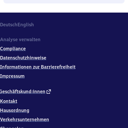
Deutsch
English
Analyse verwalten
Compliance
Datenschutzhinweise
Informationen zur Barrierefreiheit
Impressum
externer
Geschäftskund:innen
Link
Kontakt
Hausordnung
Verkehrsunternehmen