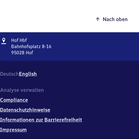
Nach oben
Adresse
Hof
Hof Hbf
Hauptbahnhof
Bahnhofsplatz 8-16
95028
Hof
Hof
Hauptbahnhof,
Bahnhofsplatz
Deutsch
English
8-
16,
9
Analyse verwalten
5
Compliance
0
2
Datenschutzhinweise
8
Informationen zur Barrierefreiheit
Hof
Impressum