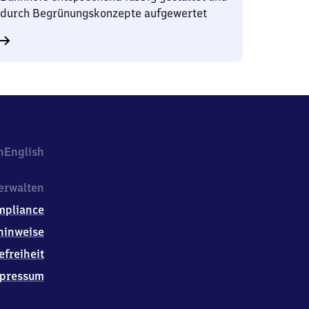
durch Begrünungskonzepte aufgewertet
h
English
erwalten
mpliance
hinweise
efreiheit
pressum