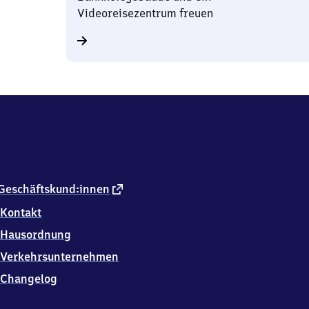
Videoreisezentrum freuen
externer
Geschäftskund:innen
Link
Kontakt
Hausordnung
Verkehrsunternehmen
Changelog