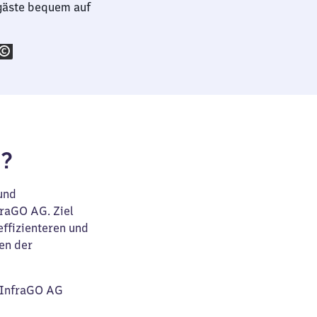
gäste bequem auf
f?
 und
raGO AG. Ziel
effizienteren und
en der
B InfraGO AG