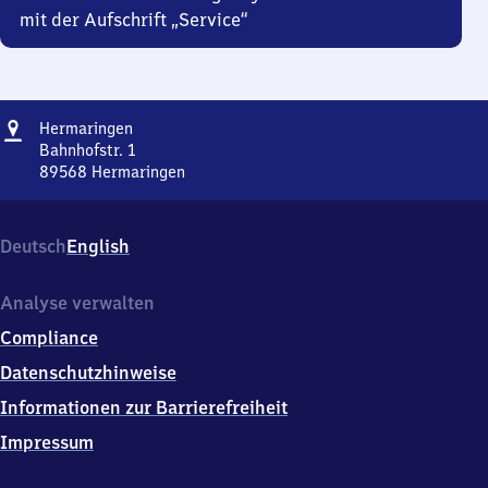
mit der Aufschrift „Service“
Adresse
Hermaringen
Hermaringen
Bahnhofstr. 1
89568
Hermaringen
Hermaringen,
Bahnhofstr.
1,
Deutsch
English
8
9
5
Analyse verwalten
6
Compliance
8
Hermaringen
Datenschutzhinweise
Informationen zur Barrierefreiheit
Impressum