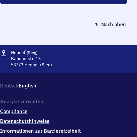
Nach oben
Adresse
Hennef
Hennef
(Sieg)
(Sieg)
Bahnhofstr. 13
53773
Hennef (Sieg)
Hennef
(Sieg),
Bahnhofstr.
Deutsch
English
13,
5
3
Analyse verwalten
7
Compliance
7
3
Datenschutzhinweise
Hennef
Informationen zur Barrierefreiheit
(Sieg)