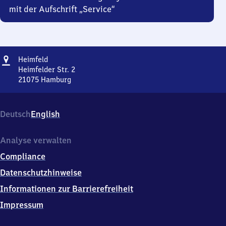
mit der Aufschrift „Service“
Adresse
Heimfeld
Heimfeld
Heimfelder Str. 2
21075
Hamburg
Heimfeld,
Heimfelder
Str.
Deutsch
English
2,
2
1
Analyse verwalten
0
Compliance
7
5
Datenschutzhinweise
Hamburg
Informationen zur Barrierefreiheit
Impressum