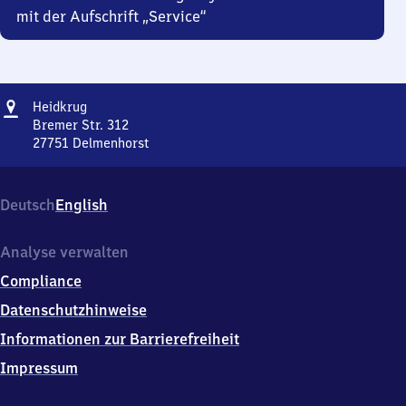
mit der Aufschrift „Service“
Adresse
Heidkrug
Heidkrug
Bremer Str. 312
27751
Delmenhorst
Heidkrug,
Bremer
Str.
Deutsch
English
312,
2
7
Analyse verwalten
7
Compliance
5
1
Datenschutzhinweise
Delmenhorst
Informationen zur Barrierefreiheit
Impressum