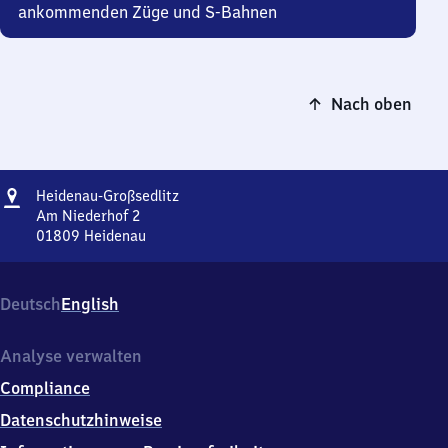
ankommenden Züge und S-Bahnen
Nach oben
Adresse
Heidenau-
Heidenau-Großsedlitz
Großsedlitz
Am Niederhof 2
01809
Heidenau
Heidenau-
Großsedlitz,
Am
Deutsch
English
Niederhof
2,
0
Analyse verwalten
1
Compliance
8
0
Datenschutzhinweise
9