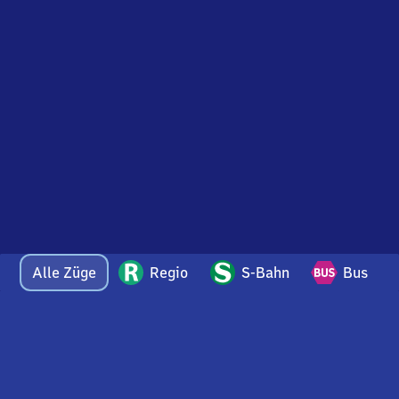
Alle Züge
Regio
S-Bahn
Bus
Bei Fragen oder Feedback zu dieser Abfahrtstafel
wenden Sie sich gerne per E-Mail an