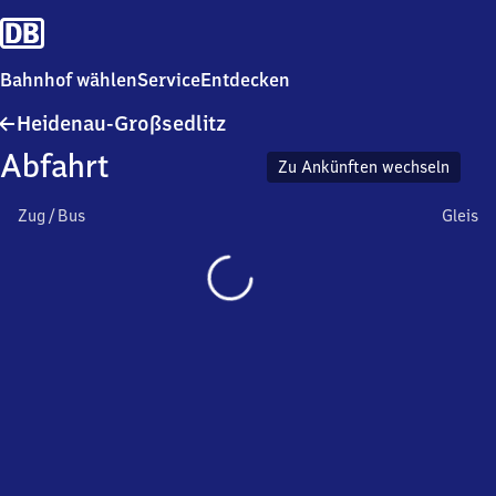
Bahnhof wählen
Service
Entdecken
Heidenau-
Heidenau-Großsedlitz
Großsedlitz
Abfahrt
Zu Ankünften wechseln
Zug / Bus
Gleis
Wird
geladen…