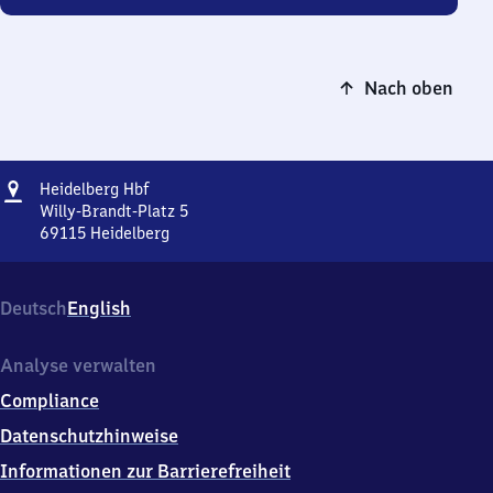
Nach oben
Adresse
Heidelberg
Heidelberg Hbf
Hauptbahnhof
Willy-Brandt-Platz 5
69115
Heidelberg
Heidelberg
Hauptbahnhof,
Willy-
Deutsch
English
Brandt-
Platz
5,
Analyse verwalten
6
Compliance
9
1
Datenschutzhinweise
1
Informationen zur Barrierefreiheit
5