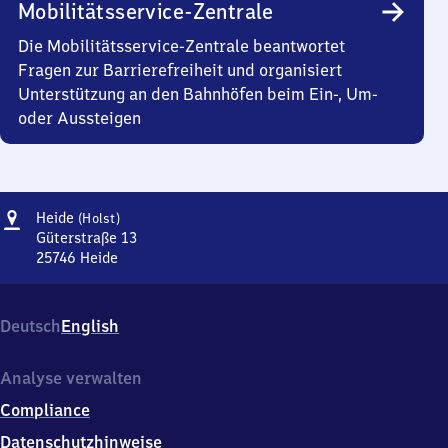
Mobilitätsservice-Zentrale
Die Mobilitätsservice-Zentrale beantwortet
Fragen zur Barrierefreiheit und organisiert
Unterstützung an den Bahnhöfen beim Ein-, Um-
oder Aussteigen
Adresse
Heide
Heide
(Holst)
(Holstein)
Güterstraße 13
25746
Heide
Heide
(Holstein),
Güterstraße
Deutsch
English
13,
2
5
Analyse verwalten
7
Compliance
4
6
Datenschutzhinweise