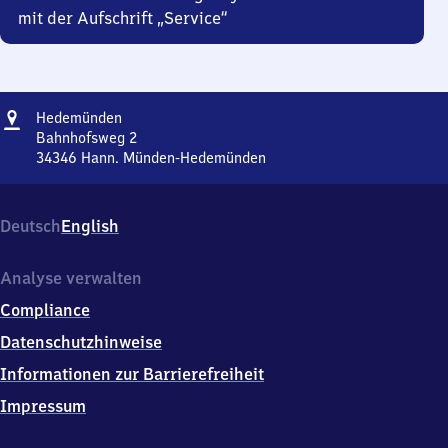
mit der Aufschrift „Service“
Adresse
Hedemünden
Hedemünden
Bahnhofsweg 2
34346
Hann. Münden-Hedemünden
Hedemünden,
Bahnhofsweg
2,
Deutsch
English
3
4
3
Analyse verwalten
4
Compliance
6
Hann.
Datenschutzhinweise
Münden-
Informationen zur Barrierefreiheit
Hedemünden
Impressum