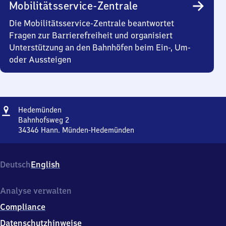
Mobilitätsservice-Zentrale
Die Mobilitätsservice-Zentrale beantwortet
Fragen zur Barrierefreiheit und organisiert
Unterstützung an den Bahnhöfen beim Ein-, Um-
oder Aussteigen
Adresse
Hedemünden
Hedemünden
Bahnhofsweg 2
34346
Hann. Münden-Hedemünden
Hedemünden,
Bahnhofsweg
2,
Deutsch
English
3
4
3
Analyse verwalten
4
Compliance
6
Hann.
Datenschutzhinweise