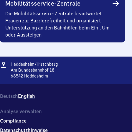
Mobilitätsservice-Zentrale
Die Mobilitätsservice-Zentrale beantwortet
Fragen zur Barrierefreiheit und organisiert
Unterstützung an den Bahnhöfen beim Ein-, Um-
oder Aussteigen
Adresse
Heddesheim/​
Heddesheim/​Hirschberg
Hirschberg
Am Bundesbahnhof 18
68542
Heddesheim
Heddesheim/​
Hirschberg,
Am
Deutsch
English
Bundesbahnhof
18,
6
Analyse verwalten
8
Compliance
5
4
Datenschutzhinweise