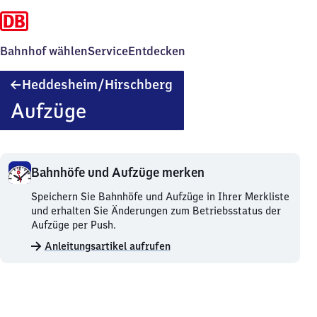
Bahnhof wählen
Service
Entdecken
Heddesheim/​
Heddesheim/​Hirschberg
Hirschberg
Aufzüge
Bahnhöfe und Aufzüge merken
Bahnhöfe
Speichern Sie Bahnhöfe und Aufzüge in Ihrer Merkliste
und
und erhalten Sie Änderungen zum Betriebsstatus der
Aufzüge
Aufzüge per Push.
merken.
Anleitungsartikel aufrufen