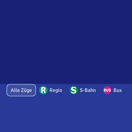
Alle Züge
Regio
S-Bahn
Bus
Bei Fragen oder Feedback zu dieser Abfahrtstafel
wenden Sie sich gerne per E-Mail an