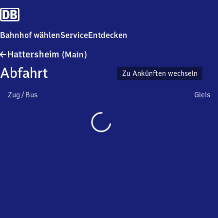
Bahnhof wählen
Service
Entdecken
Hattersheim
Hattersheim
(Main)
(Main)
Abfahrt
Zu Ankünften wechseln
Zug / Bus
Gleis
Wird
geladen…