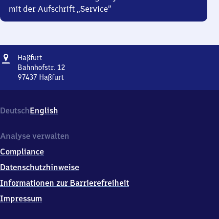
mit der Aufschrift „Service“
Adresse
Haßfurt
Haßfurt
Bahnhofstr. 12
97437
Haßfurt
Haßfurt,
Bahnhofstr.
12,
Deutsch
English
9
7
4
Analyse verwalten
3
Compliance
7
Haßfurt
Datenschutzhinweise
Informationen zur Barrierefreiheit
Impressum