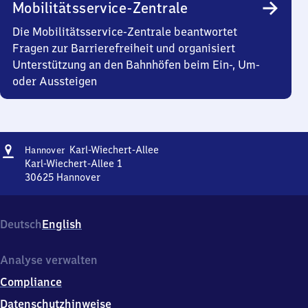
Mobilitätsservice-Zentrale
Die Mobilitätsservice-Zentrale beantwortet
Fragen zur Barrierefreiheit und organisiert
Unterstützung an den Bahnhöfen beim Ein-, Um-
oder Aussteigen
Adresse
Hannover
Karl-Wiechert-Allee
Hannover
Karl-
Karl-Wiechert-Allee 1
Wiechert-
30625
Hannover
Hannover
Allee
Karl-
Wiechert-
Deutsch
English
Allee,
Karl-
Wiechert-
Analyse verwalten
Allee
Compliance
1,
3
Datenschutzhinweise