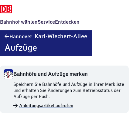
Bahnhof wählen
Service
Entdecken
Hannover
Karl-Wiechert-Allee
Hannover
Karl-
Aufzüge
Wiechert-
Allee
Bahnhöfe und Aufzüge merken
Bahnhöfe
Speichern Sie Bahnhöfe und Aufzüge in Ihrer Merkliste
und
und erhalten Sie Änderungen zum Betriebsstatus der
Aufzüge
Aufzüge per Push.
merken.
Anleitungsartikel aufrufen