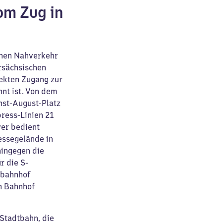
om Zug in
chen Nahverkehr
ersächsischen
ekten Zugang zur
nt ist. Von dem
nst-August-Platz
press-Linien 21
ver bedient
essegelände in
hingegen die
r die S-
tbahnhof
n Bahnhof
Stadtbahn, die