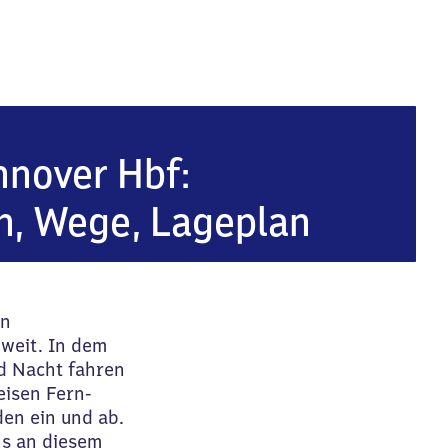
tbahnhof
nover Hbf:
n, Wege, Lageplan
en
weit. In dem
d Nacht fahren
eisen Fern-
en ein und ab.
ns an diesem