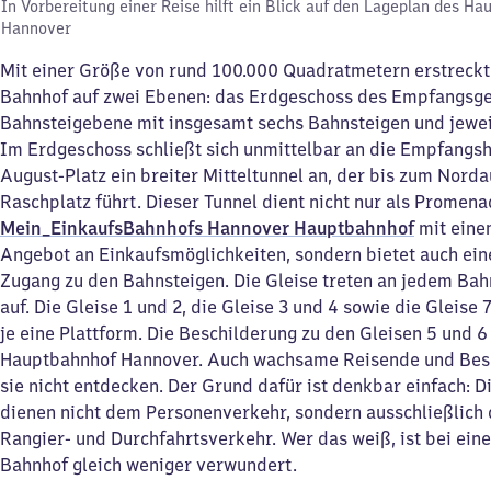
In Vorbereitung einer Reise hilft ein Blick auf den Lageplan des H
Hannover
Mit einer Größe von rund 100.000 Quadratmetern erstreckt
Bahnhof auf zwei Ebenen: das Erdgeschoss des Empfangsg
Bahnsteigebene mit insgesamt sechs Bahnsteigen und jewei
Im Erdgeschoss schließt sich unmittelbar an die Empfangsh
August-Platz ein breiter Mitteltunnel an, der bis zum Nor
Raschplatz führt. Dieser Tunnel dient nicht nur als Promen
Mein_EinkaufsBahnhofs Hannover Hauptbahnhof
mit einem
Angebot an Einkaufsmöglichkeiten, sondern bietet auch ein
Zugang zu den Bahnsteigen. Die Gleise treten an jedem Ba
auf. Die Gleise 1 und 2, die Gleise 3 und 4 sowie die Gleise 7
je eine Plattform. Die Beschilderung zu den Gleisen 5 und 6
Hauptbahnhof Hannover. Auch wachsame Reisende und Be
sie nicht entdecken. Der Grund dafür ist denkbar einfach: D
dienen nicht dem Personenverkehr, sondern ausschließlich 
Rangier- und Durchfahrtsverkehr. Wer das weiß, ist bei ei
Bahnhof gleich weniger verwundert.