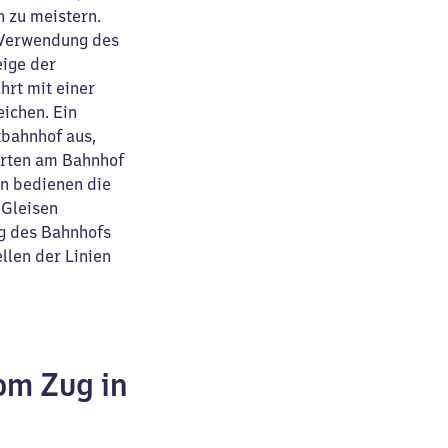
h zu meistern.
r Verwendung des
eige der
hrt mit einer
eichen. Ein
bahnhof aus,
orten am Bahnhof
hn bedienen die
 Gleisen
ng des Bahnhofs
llen der Linien
om Zug in