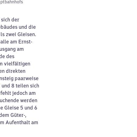
auptbahnhofs
 sich der
ebäudes und die
ls zwei Gleisen.
alle am Ernst-
dausgang am
ade des
 vielfältigen
en direkten
hnsteig paarweise
 und 8 teilen sich
 fehlt jedoch am
suchende werden
ie Gleise 5 und 6
dem Güter-,
nem Aufenthalt am