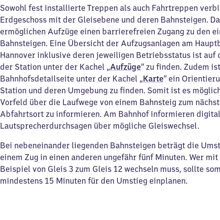
Sowohl fest installierte Treppen als auch Fahrtreppen verb
Erdgeschoss mit der Gleisebene und deren Bahnsteigen. Da
ermöglichen Aufzüge einen barrierefreien Zugang zu den e
Bahnsteigen. Eine Übersicht der Aufzugsanlagen am Haupt
Hannover inklusive deren jeweiligen Betriebsstatus ist auf 
der Station unter der Kachel „
Aufzüge
” zu finden. Zudem is
Bahnhofsdetailseite unter der Kachel „
Karte
” ein Orientier
Station und deren Umgebung zu finden. Somit ist es möglich
Vorfeld über die Laufwege von einem Bahnsteig zum nächst
Abfahrtsort zu informieren. Am Bahnhof informieren digita
Lautsprecherdurchsagen über mögliche Gleiswechsel.
Bei nebeneinander liegenden Bahnsteigen beträgt die Umst
einem Zug in einen anderen ungefähr fünf Minuten. Wer mi
Beispiel von Gleis 3 zum Gleis 12 wechseln muss, sollte som
mindestens 15 Minuten für den Umstieg einplanen.