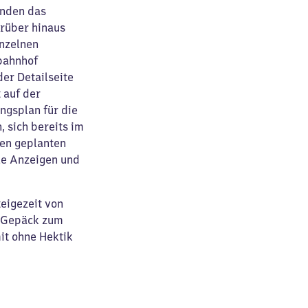
inden das
rüber hinaus
inzelnen
bahnhof
der Detailseite
t auf der
ungsplan für die
, sich bereits im
en geplanten
le Anzeigen und
eigezeit von
t Gepäck zum
it ohne Hektik