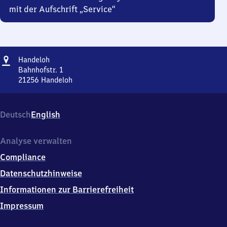
mit der Aufschrift „Service“
Adresse
Handeloh
Handeloh
Bahnhofstr. 1
21256
Handeloh
Handeloh,
Bahnhofstr.
1,
Deutsch
English
2
1
2
Analyse verwalten
5
Compliance
6
Handeloh
Datenschutzhinweise
Informationen zur Barrierefreiheit
Impressum