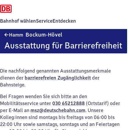
Bahnhof wählen
Service
Entdecken
Hamm-
Bockum-Hövel
Hamm
Bockum-
Ausstattung für Barrierefreiheit
Hövel
Die nachfolgend genannten Ausstattungsmerkmale
dienen der
barrierefreien Zugänglichkeit
der
Bahnsteige.
Bei Fragen wenden Sie sich bitte an den
Mobilitätsservice unter
030 65212888
(Ortstarif) oder
per E-Mail an
msz@deutschebahn.com
. Unsere
Kolleg:innen sind montags bis freitags von 06:00 bis
22:00 Uhr sowie samstags, sonntags und an Feiertagen