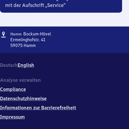
mit der Aufschrift „Service“
Adresse
Hamm-
Bockum-Hövel
Hamm
Bockum-
Ermelinghofstr. 41
Hövel
59075
Hamm
Hamm-
Bockum-
Hövel,
Deutsch
English
Ermelinghofstr.
41,
5
Analyse verwalten
9
Compliance
0
7
Datenschutzhinweise
5
Informationen zur Barrierefreiheit
Hamm
Impressum