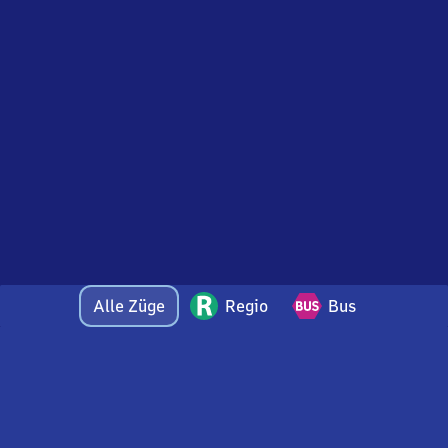
Alle Züge
Regio
Bus
Bei Fragen oder Feedback zu dieser Ankunftstafel
wenden Sie sich gerne per E-Mail an