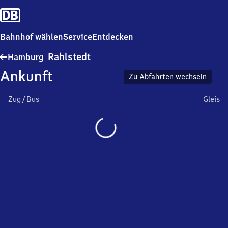
Bahnhof wählen
Service
Entdecken
Hamburg-
Rahlstedt
Hamburg
Rahlstedt
Ankunft
Zu Abfahrten wechseln
Zug / Bus
Gleis
Wird
geladen…