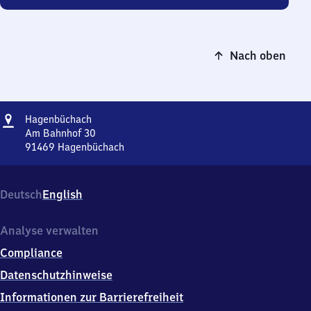
Nach oben
Adresse
Hagenbüchach
Hagenbüchach
Am Bahnhof 30
91469
Hagenbüchach
Hagenbüchach,
Am
Bahnhof
Deutsch
English
30,
9
1
Analyse verwalten
4
Compliance
6
9
Datenschutzhinweise
Hagenbüchach
Informationen zur Barrierefreiheit