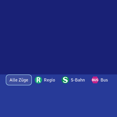
Alle Züge
Regio
S-Bahn
Bus
Bei Fragen oder Feedback zu dieser Abfahrtstafel
wenden Sie sich gerne per E-Mail an