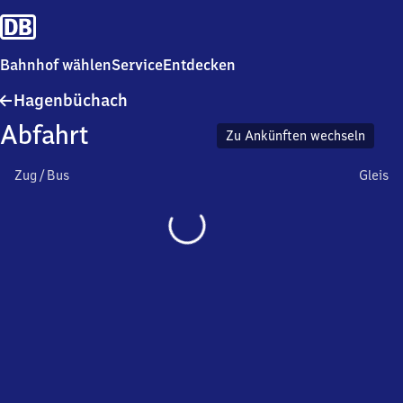
Bahnhof wählen
Service
Entdecken
Hagenbüchach
Hagenbüchach
Abfahrt
Zu Ankünften wechseln
Zug / Bus
Gleis
Wird
geladen…