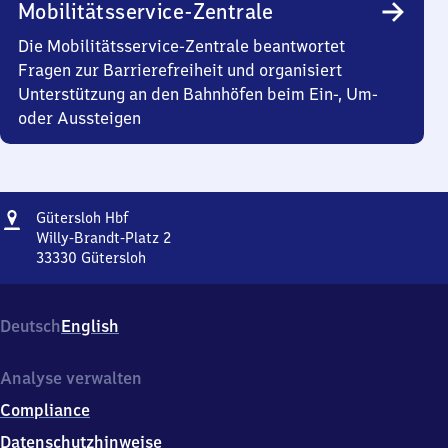
Mobilitätsservice-Zentrale
Die Mobilitätsservice-Zentrale beantwortet
Fragen zur Barrierefreiheit und organisiert
Unterstützung an den Bahnhöfen beim Ein-, Um-
oder Aussteigen
Adresse
Gütersloh
Gütersloh Hbf
Hauptbahnhof
Willy-Brandt-Platz 2
33330
Gütersloh
Gütersloh
Hauptbahnhof,
Willy-
Deutsch
English
Brandt-
Platz
2,
Analyse verwalten
3
Compliance
3
3
Datenschutzhinweise